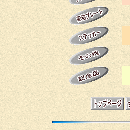
ア
各
シ
カ
黒
各
バ