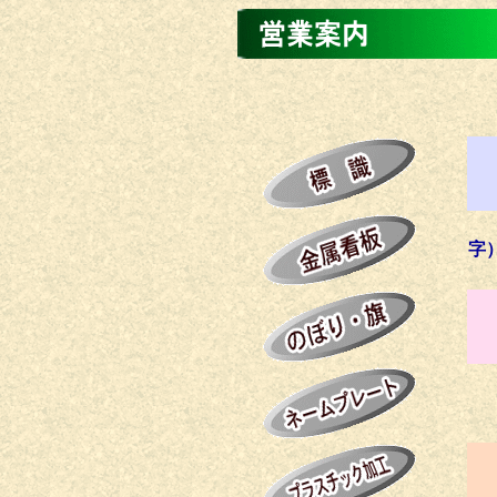
交
消
エ
字
切
各
旗
エ
ア
チ